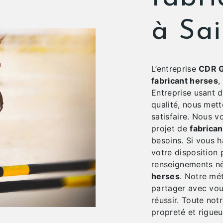
à Sai
L’entreprise
CDR G
fabricant herses
,
Entreprise usant d
qualité, nous met
satisfaire. Nous 
projet de
fabrica
besoins. Si vous 
votre disposition 
renseignements né
herses
. Notre mét
partager avec vou
réussir. Toute notr
propreté et rigueu