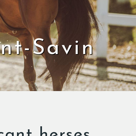
int-Savin
cant herses