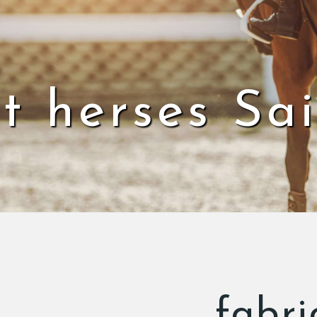
t herses Sa
fabri