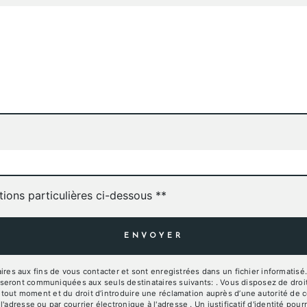
tions particulières ci-dessous **
ENVOYER
 aux fins de vous contacter et sont enregistrées dans un fichier informatisé. E
ront communiquées aux seuls destinataires suivants: . Vous disposez de droits d
à tout moment et du droit d’introduire une réclamation auprès d’une autorité de c
l'adresse ou par courrier électronique à l'adresse . Un justificatif d'identité 