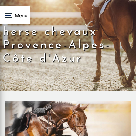
Panneau de gestion des cookies
Menu
herse chevaux
Provence-Alpes-
Côte d'Azur