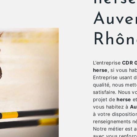
Auve
Rhôn
L’entreprise
CDR G
herse
, si vous ha
Entreprise usant d
qualité, nous met
satisfaire. Nous 
projet de
herse
et
vous habitez à
Au
à votre dispositio
renseignements né
Notre métier est a
avec vous renforce