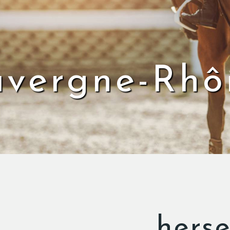
uvergne-Rhô
herse