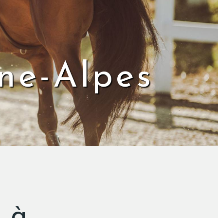
ne-Alpes
 à