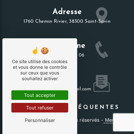
Adresse
1760 Chemin Rivier, 38300 Saint-Savin
Téléphone
06 20 98 78 06
Ce site utilise des cookies
et vous donne le contrôle
sur ceux que vous
souhaitez activer
Email
cdrgauthier@aol.com
Tout accepter
Tout refuser
RECHERCHES FRÉQUENTES
©
Vistalid
- 2026 - Tous droits réservés -
Mentions
Personnaliser
légales